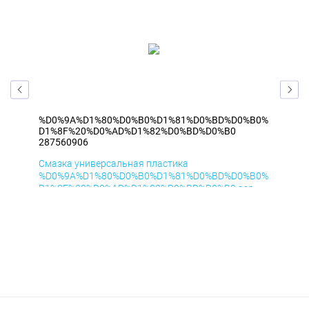
B0%
%D0%9A%D1%80%D0%B0%D1%81%D0%BD%D0%B0%
%D
D1%8F%20%D0%AD%D1%82%D0%BD%D0%B0
D1
287560906
287
Смазка универсальная пластика
Сма
B0%
%D0%9A%D1%80%D0%B0%D1%81%D0%BD%D0%B0%
%D
D1%8F%20%D0%AD%D1%82%D0%BD%D0%B0 аэр
D1
ДиК 400мл
ПхВ