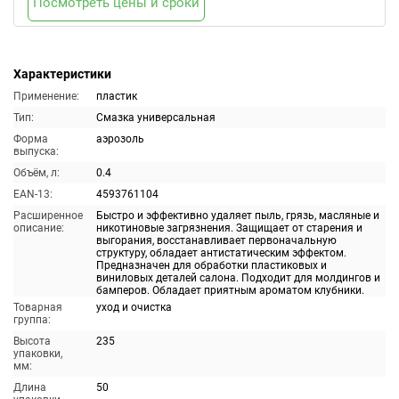
Посмотреть цены и сроки
Характеристики
Применение:
пластик
Тип:
Смазка универсальная
Форма
аэрозоль
выпуска:
Объём, л:
0.4
EAN-13:
4593761104
Расширенное
Быстро и эффективно удаляет пыль, грязь, масляные и
описание:
никотиновые загрязнения. Защищает от старения и
выгорания, восстанавливает первоначальную
структуру, обладает антистатическим эффектом.
Предназначен для обработки пластиковых и
виниловых деталей салона. Подходит для молдингов и
бамперов. Обладает приятным ароматом клубники.
Товарная
уход и очистка
группа:
Высота
235
упаковки,
мм:
Длина
50