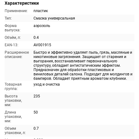
Характеристики
Применение:
пластик
Тип:
Смазка универсальная
Форма
аэрозоль
выпуска:
Объём, л:
0.4
EAN-13:
AV001915
Расширенное
Быстро и эффективно удаляет пыль, грязь, масляные и
описание:
никотиновые загрязнения. Защищает от старения и
выгорания, восстанавливает первоначальную
структуру, обладает антистатическим эффектом.
Предназначен для обработки пластиковых и
виниловых деталей салона. Подходит для молдингов и
бамперов. Обладает приятным ароматом клубники.
Товарная
уход и очистка
группа:
Высота
235
упаковки,
мм:
Длина
50
упаковки,
мм:
Объем
0.7
упаковки, л: