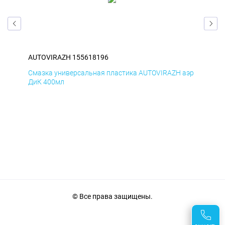
AUTOVIRAZH 155618196
AUT
аэр
Смазка универсальная пластика AUTOVIRAZH аэр
Сма
ДиК 400мл
ПхВ
© Все права защищены.