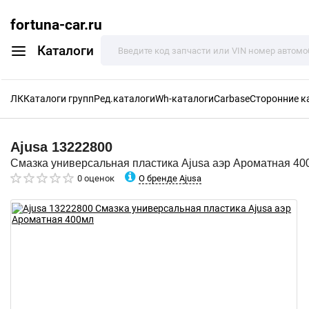
fortuna-car.ru
Каталоги
ЛК
Каталоги групп
Ред.каталоги
Wh-каталоги
Carbase
Сторонние к
Ajusa
13222800
Смазка универсальная пластика Ajusa аэр Ароматная 40
О бренде Ajusa
0 оценок