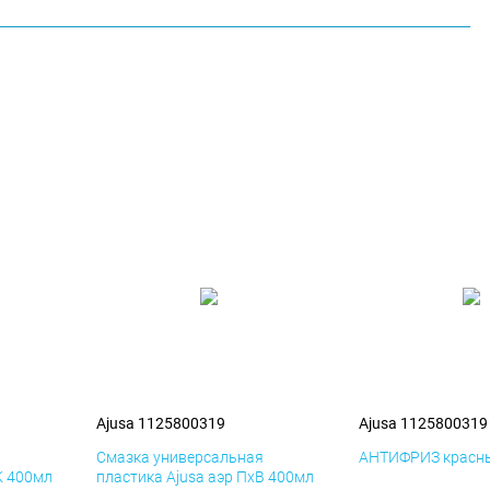
Ajusa 1125800319
Ajusa 1125800319
я
Смазка универсальная
АНТИФРИЗ красны
К 400мл
пластика Ajusa аэр ПхВ 400мл