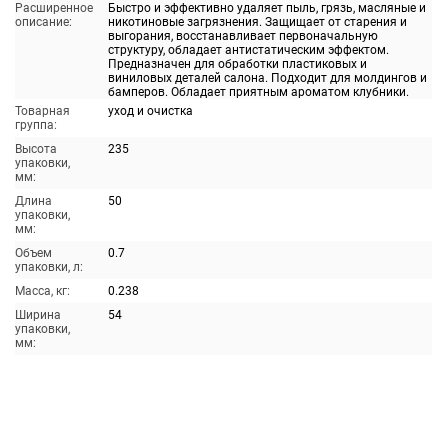
Расширенное
Быстро и эффективно удаляет пыль, грязь, масляные и
описание:
никотиновые загрязнения. Защищает от старения и
выгорания, восстанавливает первоначальную
структуру, обладает антистатическим эффектом.
Предназначен для обработки пластиковых и
виниловых деталей салона. Подходит для молдингов и
бамперов. Обладает приятным ароматом клубники.
Товарная
уход и очистка
группа:
Высота
235
упаковки,
мм:
Длина
50
упаковки,
мм:
Объем
0.7
упаковки, л:
Масса, кг:
0.238
Ширина
54
упаковки,
мм: