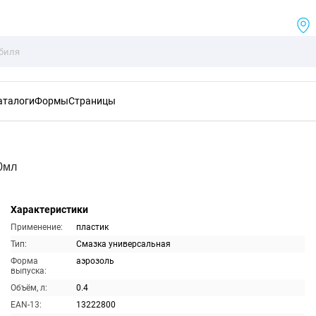
аталоги
Формы
Страницы
0мл
Характеристики
Применение:
пластик
Тип:
Смазка универсальная
Форма
аэрозоль
выпуска:
Объём, л:
0.4
EAN-13:
13222800