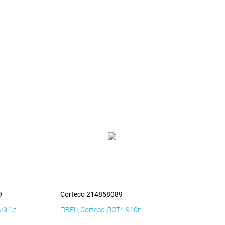
9
Corteco 214858089
й 1л.
ПВЕЦ Corteco ДОТ4 910г