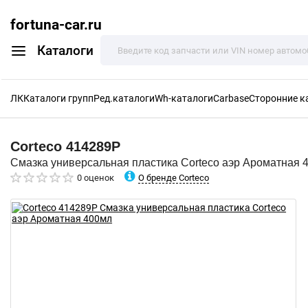
fortuna-car.ru
Каталоги
ЛК
Каталоги групп
Ред.каталоги
Wh-каталоги
Carbase
Сторонние к
Corteco
414289P
Смазка универсальная пластика Corteco аэр Ароматная 
О бренде Corteco
0 оценок