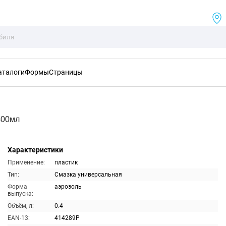
аталоги
Формы
Страницы
400мл
Характеристики
Применение:
пластик
Тип:
Смазка универсальная
Форма
аэрозоль
выпуска:
Объём, л:
0.4
EAN-13:
414289P