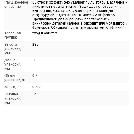
Расширенное
Быстро и эффективно удаляет пыль, грязь, масляные и
описание:
никотиновые загрязнения. Защищает от старения и
выгорания, восстанавливает первоначальную
структуру, обладает антистатическим эффектом.
Предназначен для обработки пластиковых и
виниловых деталей салона. Подходит для молдингов и
бамперов. Обладает приятным ароматом клубники.
Товарная
уход и очистка
группа:
Высота
235
упаковки,
мм:
Длина
50
упаковки,
мм:
Объем
0.7
упаковки, л:
Масса, кг:
0.238
Ширина
54
упаковки,
мм: