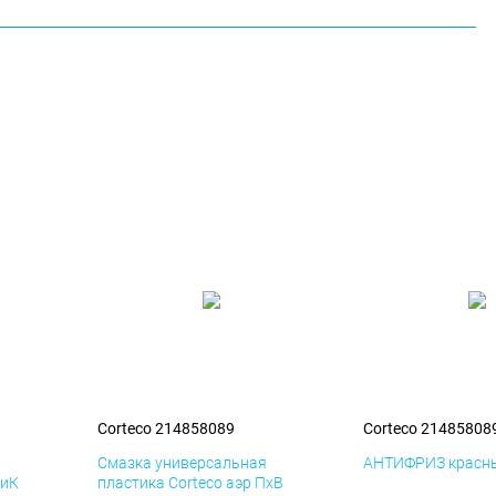
Corteco 214858089
Corteco 21485808
я
Смазка универсальная
АНТИФРИЗ красны
ДиК
пластика Corteco аэр ПхВ