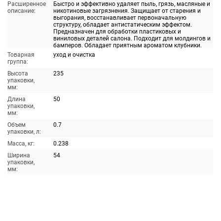
Расширенное
Быстро и эффективно удаляет пыль, грязь, масляные и
описание:
никотиновые загрязнения. Защищает от старения и
выгорания, восстанавливает первоначальную
структуру, обладает антистатическим эффектом.
Предназначен для обработки пластиковых и
виниловых деталей салона. Подходит для молдингов и
бамперов. Обладает приятным ароматом клубники.
Товарная
уход и очистка
группа:
Высота
235
упаковки,
мм:
Длина
50
упаковки,
мм:
Объем
0.7
упаковки, л:
Масса, кг:
0.238
Ширина
54
упаковки,
мм: