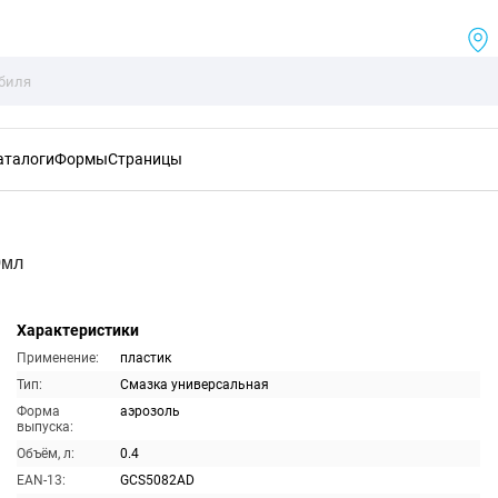
аталоги
Формы
Страницы
0мл
Характеристики
Применение:
пластик
Тип:
Смазка универсальная
Форма
аэрозоль
выпуска:
Объём, л:
0.4
EAN-13:
GCS5082AD