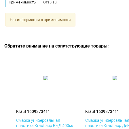
Применимость
Отзывы
Нет информации о применимости
Обратите внимание на сопутствующие товары:
Krauf 1609373411
Krauf 1609373411
Смазка универсальная
Смазка универсальна
пластика Krauf аэр БмД 400мл
пластика Krauf аэр Ди