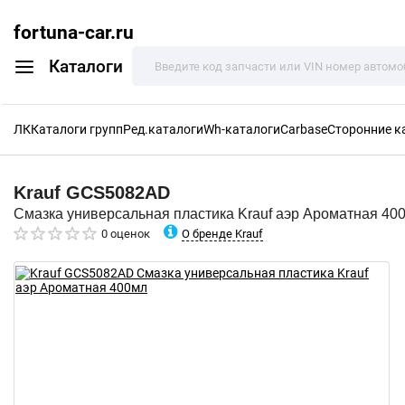
fortuna-car.ru
Каталоги
ЛК
Каталоги групп
Ред.каталоги
Wh-каталоги
Carbase
Сторонние к
Krauf
GCS5082AD
Смазка универсальная пластика Krauf аэр Ароматная 40
О бренде Krauf
0 оценок