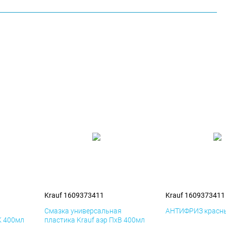
Krauf 1609373411
Krauf 1609373411
я
Смазка универсальная
АНТИФРИЗ красны
К 400мл
пластика Krauf аэр ПхВ 400мл