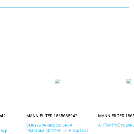
942
MANN-FILTER 1865635942
MANN-FILTER 186
я
Смазка универсальная
АНТИФРИЗ красны
 аэр
пластика MANN-FILTER аэр ПхВ