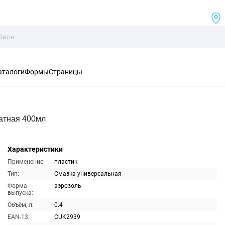
аталоги
Формы
Страницы
атная 400мл
Характеристики
Применение:
пластик
Тип:
Смазка универсальная
Форма
аэрозоль
выпуска:
Объём, л:
0.4
EAN-13:
CUK2939