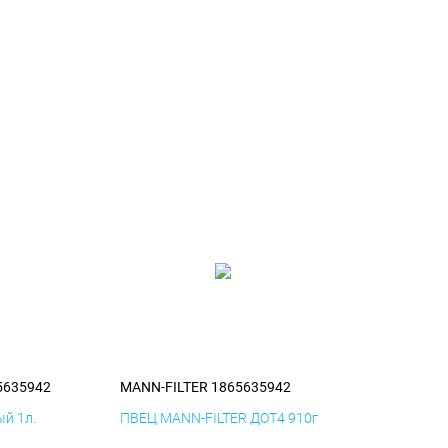
5635942
MANN-FILTER 1865635942
й 1л.
ПВЕЦ MANN-FILTER ДОТ4 910г