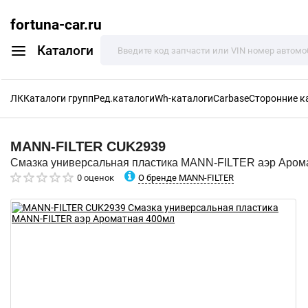
fortuna-car.ru
Каталоги
ЛК
Каталоги групп
Ред.каталоги
Wh-каталоги
Carbase
Сторонние к
MANN-FILTER
CUK2939
Смазка универсальная пластика MANN-FILTER аэр Аром
О бренде MANN-FILTER
0 оценок