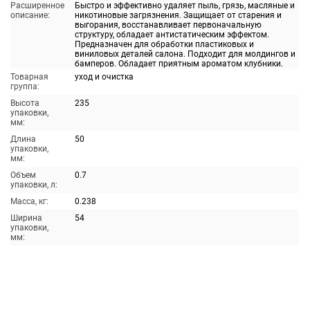
Расширенное
Быстро и эффективно удаляет пыль, грязь, масляные и
описание:
никотиновые загрязнения. Защищает от старения и
выгорания, восстанавливает первоначальную
структуру, обладает антистатическим эффектом.
Предназначен для обработки пластиковых и
виниловых деталей салона. Подходит для молдингов и
бамперов. Обладает приятным ароматом клубники.
Товарная
уход и очистка
группа:
Высота
235
упаковки,
мм:
Длина
50
упаковки,
мм:
Объем
0.7
упаковки, л:
Масса, кг:
0.238
Ширина
54
упаковки,
мм: