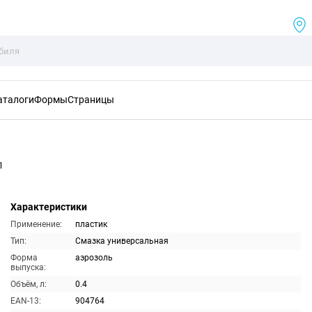
аталоги
Формы
Страницы
л
Характеристики
Применение:
пластик
Тип:
Смазка универсальная
Форма
аэрозоль
выпуска:
Объём, л:
0.4
EAN-13:
904764