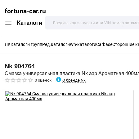
fortuna-car.ru
Каталоги
ЛК
Каталоги групп
Ред.каталоги
Wh-каталоги
Carbase
Сторонние к
Nk
904764
Смазка универсальная пластика Nk аэр Ароматная 400м
О бренде Nk
0 оценок