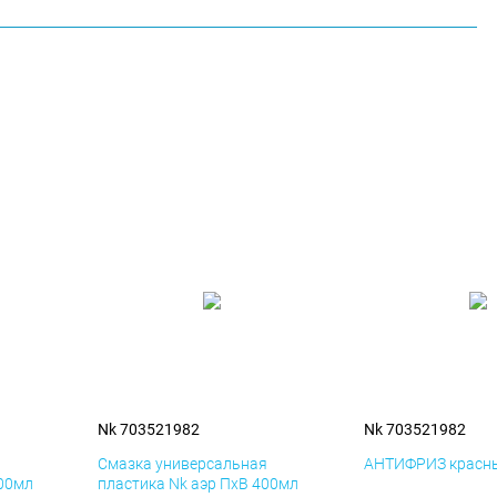
Nk 703521982
Nk 703521982
я
Смазка универсальная
АНТИФРИЗ красны
400мл
пластика Nk аэр ПхВ 400мл