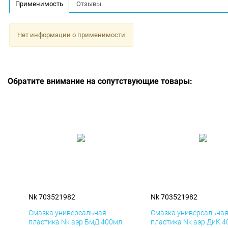
Применимость
Отзывы
Нет информации о применимости
Обратите внимание на сопутствующие товары:
Nk 703521982
Nk 703521982
Смазка универсальная
Смазка универсальна
пластика Nk аэр БмД 400мл
пластика Nk аэр ДиК 