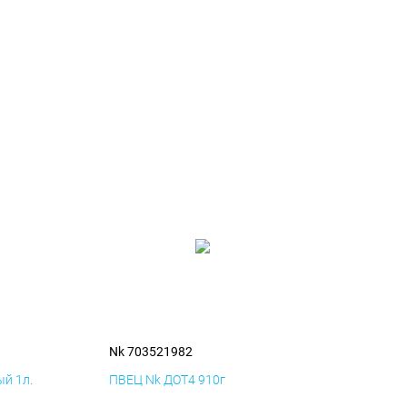
Nk 703521982
й 1л.
ПВЕЦ Nk ДОТ4 910г