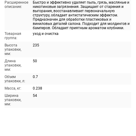
Расширенное
Быстро и эффективно удаляет пыль, грязь, масляные и
описание:
никотиновые загрязнения. Защищает от старения и
выгорания, восстанавливает первоначальную
структуру, обладает антистатическим эффектом.
Предназначен для обработки пластиковых и
виниловых деталей салона. Подходит для молдингов и
бамперов. Обладает приятным ароматом клубники.
Товарная
уход и очистка
группа:
Высота
235
упаковки,
мм:
Длина
50
упаковки,
мм:
Объем
0.7
упаковки, л:
Масса, кг:
0.238
Ширина
54
упаковки,
мм: