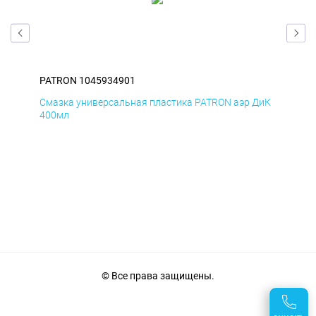
PATRON 1045934901
PAT
БмД
Смазка универсальная пластика PATRON аэр ДиК
Сма
400мл
40
© Все права защищены.