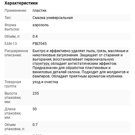
Характеристики
Применение:
пластик
Тип:
Смазка универсальная
Форма
аэрозоль
выпуска:
Объём, л:
0.4
EAN-13:
PBLT045
Расширенное
Быстро и эффективно удаляет пыль, грязь, масляные и
описание:
никотиновые загрязнения. Защищает от старения и
выгорания, восстанавливает первоначальную
структуру, обладает антистатическим эффектом.
Предназначен для обработки пластиковых и
виниловых деталей салона. Подходит для молдингов и
бамперов. Обладает приятным ароматом клубники.
Товарная
уход и очистка
группа:
Высота
235
упаковки,
мм:
Длина
50
упаковки,
мм:
Объем
0.7
упаковки, л: