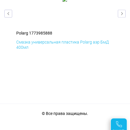
Polarg 1773985888
Pol
Смазка универсальная пластика Polarg аэр БмД
Сма
400мл
40
© Все права защищены.