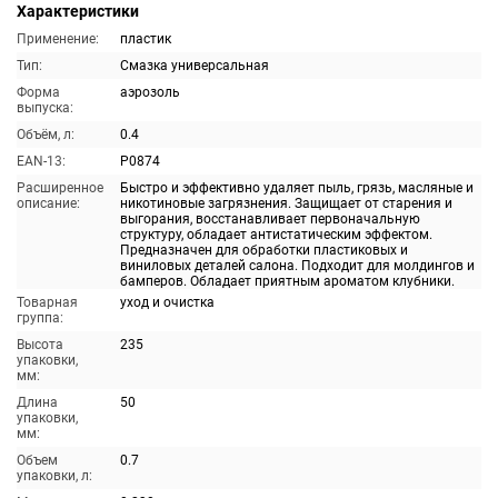
Характеристики
Применение:
пластик
Тип:
Смазка универсальная
Форма
аэрозоль
выпуска:
Объём, л:
0.4
EAN-13:
P0874
Расширенное
Быстро и эффективно удаляет пыль, грязь, масляные и
описание:
никотиновые загрязнения. Защищает от старения и
выгорания, восстанавливает первоначальную
структуру, обладает антистатическим эффектом.
Предназначен для обработки пластиковых и
виниловых деталей салона. Подходит для молдингов и
бамперов. Обладает приятным ароматом клубники.
Товарная
уход и очистка
группа:
Высота
235
упаковки,
мм:
Длина
50
упаковки,
мм:
Объем
0.7
упаковки, л: