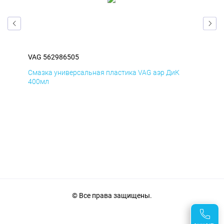
VAG 562986505
VAG
Смазка универсальная пластика VAG аэр ДиК
Сма
400мл
40
© Все права защищены.