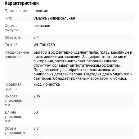
Характеристики
Применение:
пластик
Тип:
Смазка универсальная
Форма
аэрозоль
выпуска:
Объём, л:
0.4
EAN-13:
WHT001760
Расширенное
Быстро и эффективно удаляет пыль, грязь, масляные и
описание:
никотиновые загрязнения. Защищает от старения и
выгорания, восстанавливает первоначальную
структуру, обладает антистатическим эффектом.
Предназначен для обработки пластиковых и
виниловых деталей салона. Подходит для молдингов и
бамперов. Обладает приятным ароматом клубники.
Товарная
уход и очистка
группа:
Высота
235
упаковки,
мм:
Длина
50
упаковки,
мм:
Объем
0.7
упаковки, л: